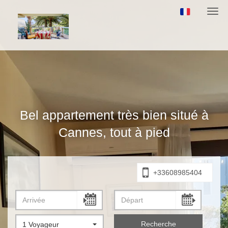
Navi
Bel appartement très bien situé à
Cannes, tout à pied
+33608985404
Recherche
1 Voyageur