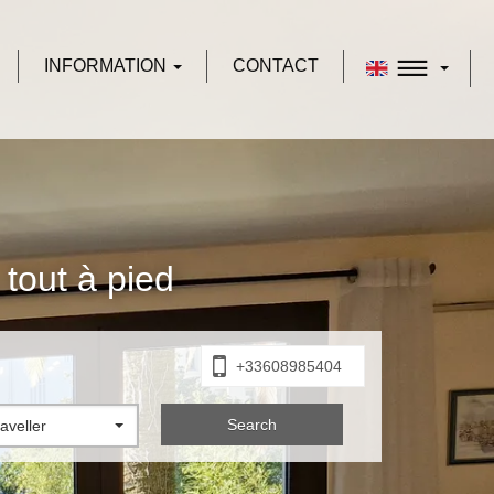
INFORMATION
CONTACT
tout à pied
+33608985404
Search
aveller