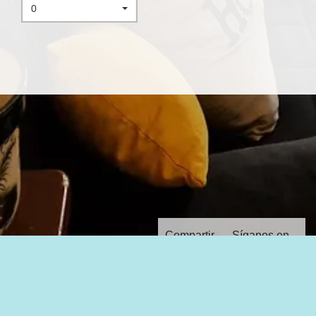
0
Compartir
Síganos en
con:
Web de alojamiento turístico
creada con Goliday