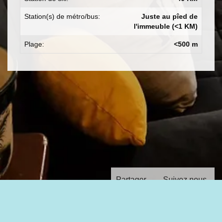
Station(s) de métro/bus:
Juste au pîed de
l'immeuble (<1 KM)
Plage:
<500 m
Partager
Suivez nous
avec :
sur