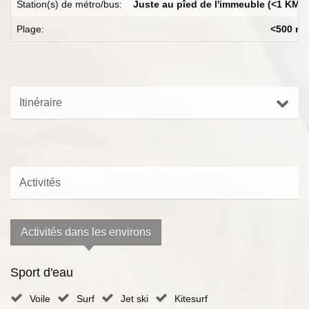
Station(s) de métro/bus:
Juste au pîed de l'immeuble (<1 KM)
Plage:
<500 m
Itinéraire
Activités
Activités dans les environs
Sport d'eau
Voile
Surf
Jet ski
Kitesurf