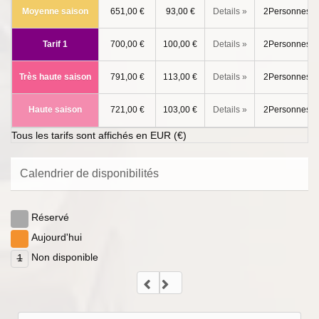
Moyenne saison
651,00 €
93,00 €
Details »
2Personnes
Tarif 1
700,00 €
100,00 €
Details »
2Personnes
Très haute saison
791,00 €
113,00 €
Details »
2Personnes
Haute saison
721,00 €
103,00 €
Details »
2Personnes
Tous les tarifs sont affichés en EUR (€)
Calendrier de disponibilités
Réservé
Aujourd'hui
Non disponible
1